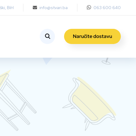
ki, BiH
info@stvari.ba
063 600 640
Naručite dostavu