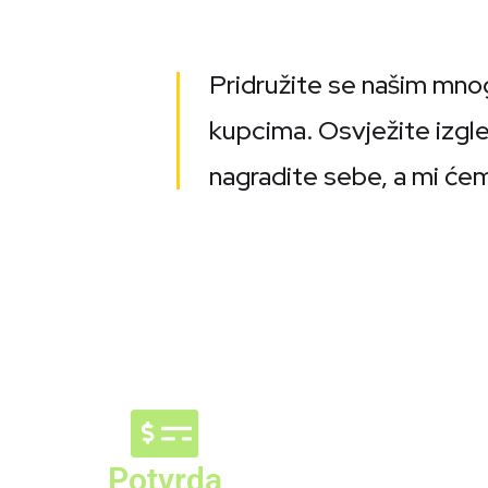
Pridružite se našim mno
kupcima. Osvježite izgl
nagradite sebe, a mi ć
Potvrda