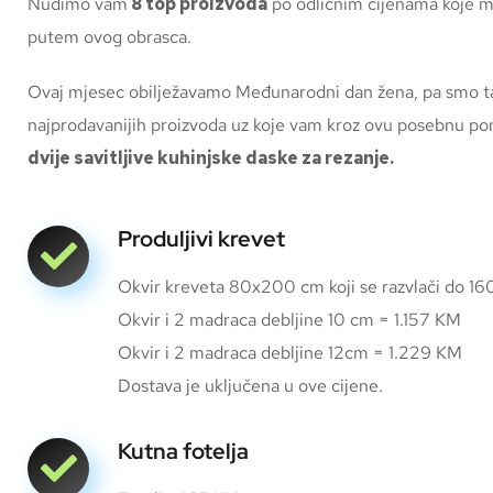
Nudimo vam
8 top proizvoda
po odličnim cijenama koje m
putem ovog obrasca.
Ovaj mjesec obilježavamo Međunarodni dan žena, pa smo ta
najprodavanijih proizvoda uz koje vam kroz ovu posebnu p
dvije savitljive kuhinjske daske za rezanje.
Produljivi krevet
Okvir kreveta 80x200 cm koji se razvlači do 1
Okvir i 2 madraca debljine 10 cm = 1.157 KM
Okvir i 2 madraca debljine 12cm = 1.229 KM
Dostava je uključena u ove cijene.
Kutna fotelja