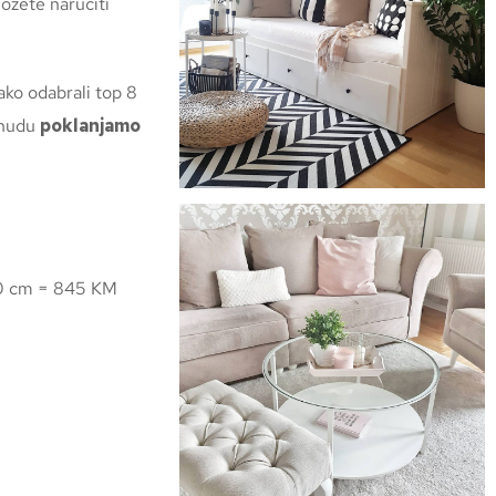
ožete naručiti
ko odabrali top 8
onudu
poklanjamo
60 cm = 845 KM