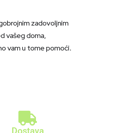
gobrojnim zadovoljnim
ed vašeg doma,
emo vam u tome pomoći.
Dostava