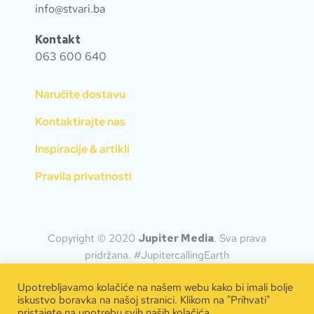
info@stvari.ba
Kontakt
063 600 640
Naručite dostavu
Kontaktirajte nas
Inspiracije & artikli
Pravila privatnosti
Copyright © 2020
Jupiter Media
.
Sva prava
pridržana. #JupitercallingEarth
Upotrebljavamo kolačiće na našem webu kako bi imali bolje
iskustvo boravka na našoj stranici. Klikom na "Prihvati"
pristajete na upotrebu svih naših kolačića