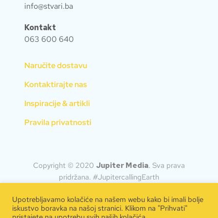
info@stvari.ba
Kontakt
063 600 640
Naručite dostavu
Kontaktirajte nas
Inspiracije & artikli
Pravila privatnosti
Copyright © 2020
Jupiter Media
.
Sva prava
pridržana. #JupitercallingEarth
Upotrebljavamo kolačiće na našem webu kako bi imali bolje
iskustvo boravka na našoj stranici. Klikom na "Prihvati"
pristajete na upotrebu svih naših kolačića